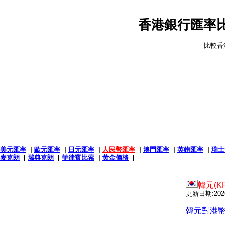
香港銀行匯率比
比較香
美元匯率
|
歐元匯率
|
日元匯率
|
人民幣匯率
|
澳門匯率
|
英鎊匯率
|
瑞士
麥克朗
|
瑞典克朗
|
菲律賓比索
|
黃金價格
|
韓元(K
更新日期:2026-
韓元對港