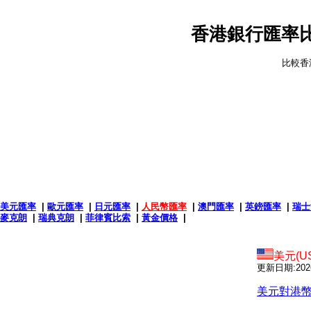
香港銀行匯率比
比較香
美元匯率
|
歐元匯率
|
日元匯率
|
人民幣匯率
|
澳門匯率
|
英鎊匯率
|
瑞士
麥克朗
|
瑞典克朗
|
菲律賓比索
|
黃金價格
|
美元(U
更新日期:2026-
美元對港