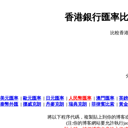
香港銀行匯率比
比較香
美元匯率
|
歐元匯率
|
日元匯率
|
人民幣匯率
|
澳門匯率
|
英鎊
泰幣外匯
|
挪威克朗
|
丹麥克朗
|
瑞典克朗
|
菲律賓比索
|
黃金
將以下程序代碼，複製貼上到你的博客或
(注:你的博客網站要允許執行jacascr