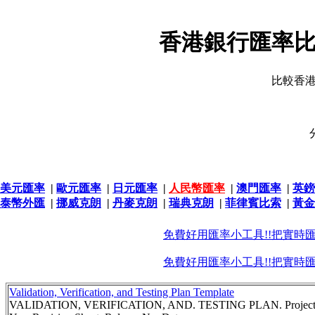
香港銀行匯率比
比較香
美元匯率
|
歐元匯率
|
日元匯率
|
人民幣匯率
|
澳門匯率
|
英鎊
泰幣外匯
|
挪威克朗
|
丹麥克朗
|
瑞典克朗
|
菲律賓比索
|
黃金
免費好用匯率小工具!!把實時
免費好用匯率小工具!!把實時
Validation, Verification, and Testing Plan Template
VALIDATION, VERIFICATION, AND. TESTING PLAN. Project or S