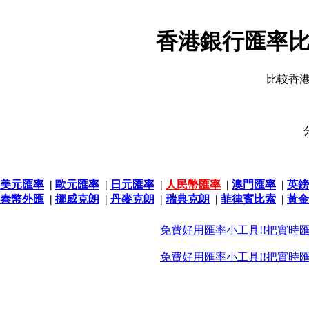
香港銀行匯率比
比較香
美元匯率
|
歐元匯率
|
日元匯率
|
人民幣匯率
|
澳門匯率
|
英鎊
泰幣外匯
|
挪威克朗
|
丹麥克朗
|
瑞典克朗
|
菲律賓比索
|
黃金
免費好用匯率小工具!!把實時
免費好用匯率小工具!!把實時