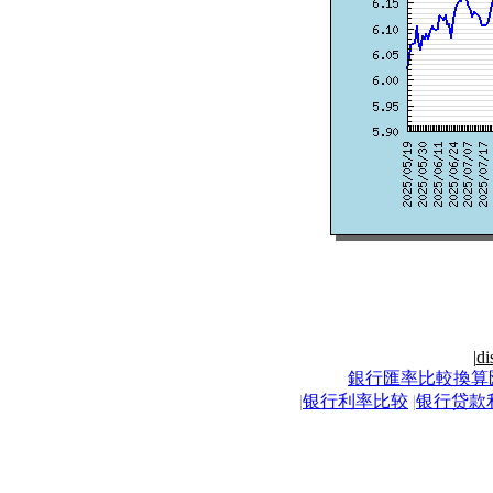
|
di
銀行匯率比較換算
|
银行利率比较
|
银行贷款