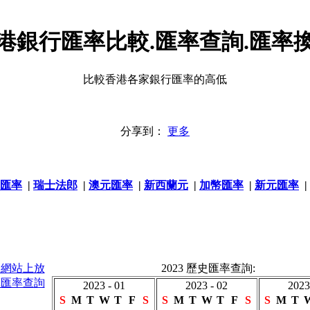
港銀行匯率比較.匯率查詢.匯率
比較香港各家銀行匯率的高低
分享到：
更多
匯率
|
瑞士法郎
|
澳元匯率
|
新西蘭元
|
加幣匯率
|
新元匯率
|
客網站上放
2023 歷史匯率查詢:
算匯率查詢
2023 - 01
2023 - 02
2023
S
M
T
W
T
F
S
S
M
T
W
T
F
S
S
M
T