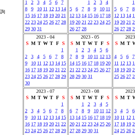
1
2
3
4
5
6
7
1
2
3
4
1
8
9
10
11
12
13
14
5
6
7
8
9
10
11
5
6
7
8
查詢
15
16
17
18
19
20
21
12
13
14
15
16
17
18
12
13
14
1
22
23
24
25
26
27
28
19
20
21
22
23
24
25
19
20
21
2
29
30
31
26
27
28
26
27
28
2
2023 - 04
2023 - 05
2023
S
M
T
W
T
F
S
S
M
T
W
T
F
S
S
M
T
1
1
2
3
4
5
6
2
3
4
5
6
7
8
7
8
9
10
11
12
13
4
5
6
7
9
10
11
12
13
14
15
14
15
16
17
18
19
20
11
12
13
1
16
17
18
19
20
21
22
21
22
23
24
25
26
27
18
19
20
2
23
24
25
26
27
28
29
28
29
30
31
25
26
27
2
30
2023 - 07
2023 - 08
2023
S
M
T
W
T
F
S
S
M
T
W
T
F
S
S
M
T
1
1
2
3
4
5
2
3
4
5
6
7
8
6
7
8
9
10
11
12
3
4
5
6
9
10
11
12
13
14
15
13
14
15
16
17
18
19
10
11
12
1
16
17
18
19
20
21
22
20
21
22
23
24
25
26
17
18
19
2
23
24
25
26
27
28
29
27
28
29
30
31
24
25
26
2