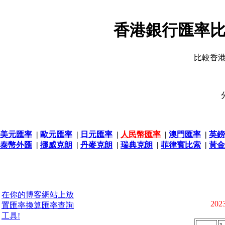
香港銀行匯率比
比較香
美元匯率
|
歐元匯率
|
日元匯率
|
人民幣匯率
|
澳門匯率
|
英鎊
泰幣外匯
|
挪威克朗
|
丹麥克朗
|
瑞典克朗
|
菲律賓比索
|
黃金
在你的博客網站上放
2023
置匯率換算匯率查詢
工具!