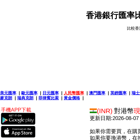
香港銀行匯率比
比較香
美元匯率
|
歐元匯率
|
日元匯率
|
人民幣匯率
|
澳門匯率
|
英鎊匯率
|
瑞士
麥克朗
|
瑞典克朗
|
菲律賓比索
|
黃金價格
|
手機APP下載
(INR)
對港幣
更新日期:2026-08-07
如果你需要買，在
購
如果你要換港幣，在