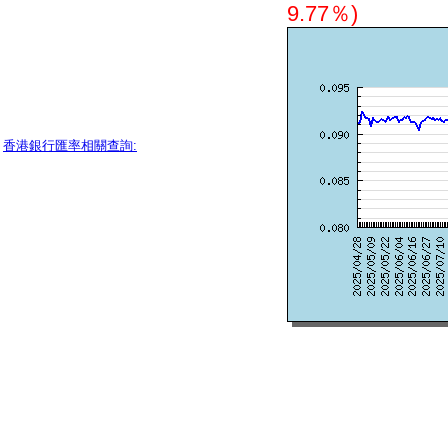
9.77％)
香港銀行匯率相關查詢: