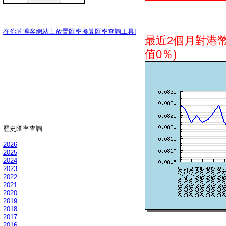
在你的博客網站上放置匯率換算匯率查詢工具!
最近2個月對港
值0％)
歷史匯率查詢
2026
2025
2024
2023
2022
2021
2020
2019
2018
2017
2016