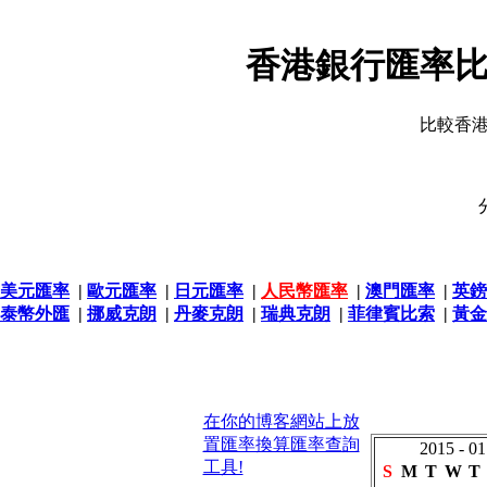
香港銀行匯率比
比較香
美元匯率
|
歐元匯率
|
日元匯率
|
人民幣匯率
|
澳門匯率
|
英鎊
泰幣外匯
|
挪威克朗
|
丹麥克朗
|
瑞典克朗
|
菲律賓比索
|
黃金
在你的博客網站上放
置匯率換算匯率查詢
2015 - 01
工具!
S
M
T
W
T