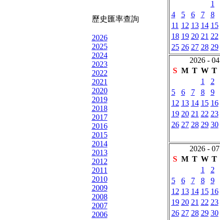
1
4
5
6
7
8
歷史匯率查詢
11
12
13
14
15
18
19
20
21
22
2026
2025
25
26
27
28
29
2024
2026 - 04
2023
S
M
T
W
T
2022
1
2
2021
2020
5
6
7
8
9
2019
12
13
14
15
16
2018
19
20
21
22
23
2017
26
27
28
29
30
2016
2015
2014
2026 - 07
2013
S
M
T
W
T
2012
1
2
2011
2010
5
6
7
8
9
2009
12
13
14
15
16
2008
19
20
21
22
23
2007
26
27
28
29
30
2006