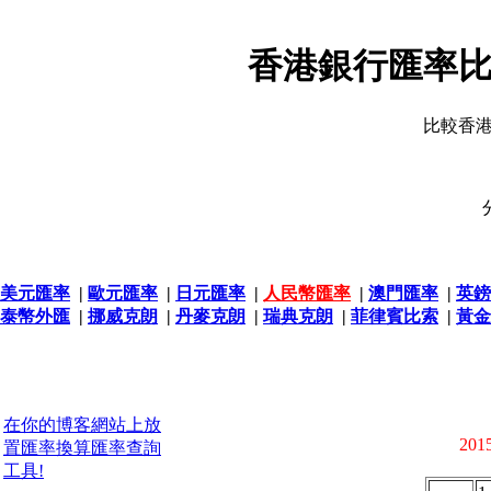
香港銀行匯率比
比較香
美元匯率
|
歐元匯率
|
日元匯率
|
人民幣匯率
|
澳門匯率
|
英鎊
泰幣外匯
|
挪威克朗
|
丹麥克朗
|
瑞典克朗
|
菲律賓比索
|
黃金
在你的博客網站上放
2015
置匯率換算匯率查詢
工具!