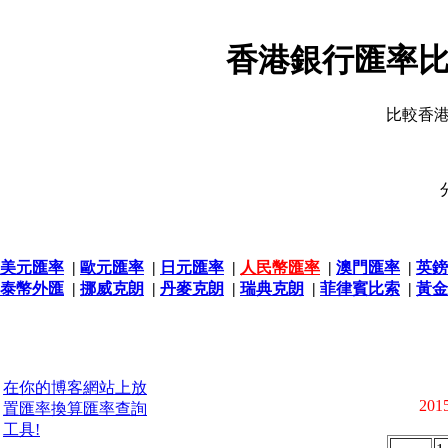
香港銀行匯率比
比較香
美元匯率
|
歐元匯率
|
日元匯率
|
人民幣匯率
|
澳門匯率
|
英鎊
泰幣外匯
|
挪威克朗
|
丹麥克朗
|
瑞典克朗
|
菲律賓比索
|
黃金
在你的博客網站上放
2015
置匯率換算匯率查詢
工具!