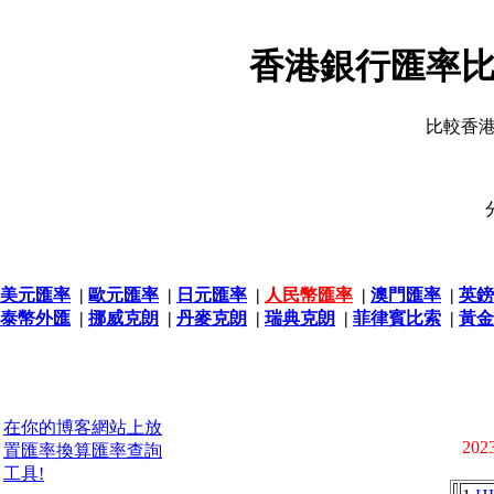
香港銀行匯率比
比較香
美元匯率
|
歐元匯率
|
日元匯率
|
人民幣匯率
|
澳門匯率
|
英鎊
泰幣外匯
|
挪威克朗
|
丹麥克朗
|
瑞典克朗
|
菲律賓比索
|
黃金
在你的博客網站上放
2023
置匯率換算匯率查詢
工具!