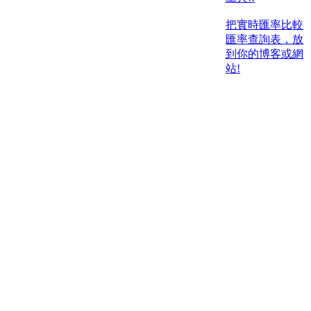
把實時匯率比較
匯率查詢表，放
到你的博客或網
站!