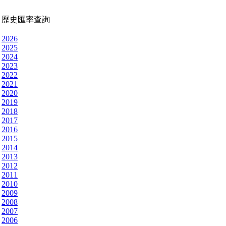
歷史匯率查詢
2026
2025
2024
2023
2022
2021
2020
2019
2018
2017
2016
2015
2014
2013
2012
2011
2010
2009
2008
2007
2006