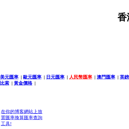
香
美元匯率
|
歐元匯率
|
日元匯率
|
人民幣匯率
|
澳門匯率
|
英鎊
比索
|
黃金價格
|
在你的博客網站上放
置匯率換算匯率查詢
工具!