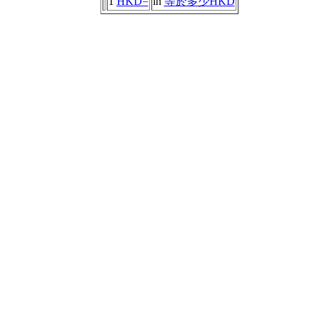
1
HKD=
in
等於多少HKD