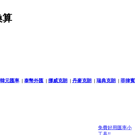
換算
韓元匯率
|
泰幣外匯
|
挪威克朗
|
丹麥克朗
|
瑞典克朗
|
菲律賓
免費好用匯率小
工具!!