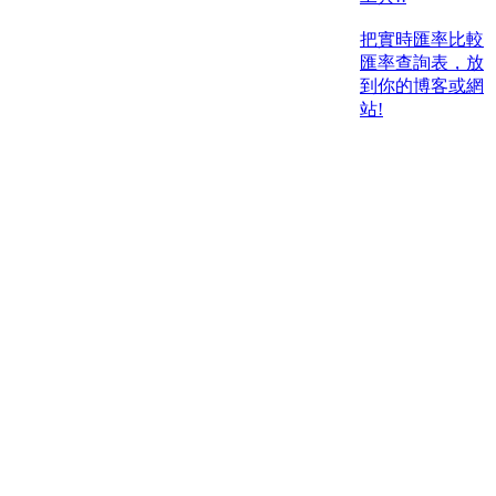
把實時匯率比較
匯率查詢表，放
到你的博客或網
站!