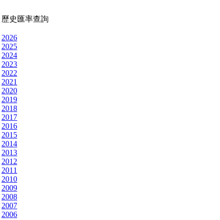
歷史匯率查詢
2026
2025
2024
2023
2022
2021
2020
2019
2018
2017
2016
2015
2014
2013
2012
2011
2010
2009
2008
2007
2006