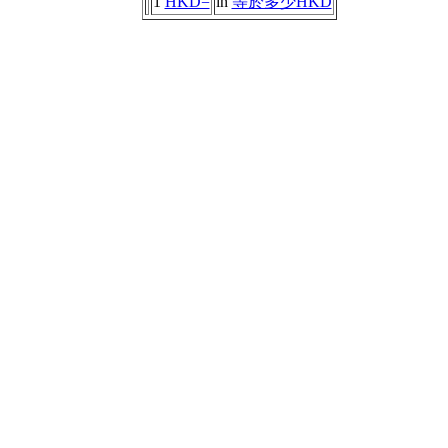
1
HKD=
in
等於多少HKD