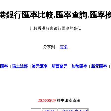
港銀行匯率比較.匯率查詢.匯率
比較香港各家銀行匯率的高低
分享到：
更多
匯率
|
瑞士法郎
|
澳元匯率
|
新西蘭元
|
加幣匯率
|
新元匯率
|
2023/06/29
歷史匯率查詢