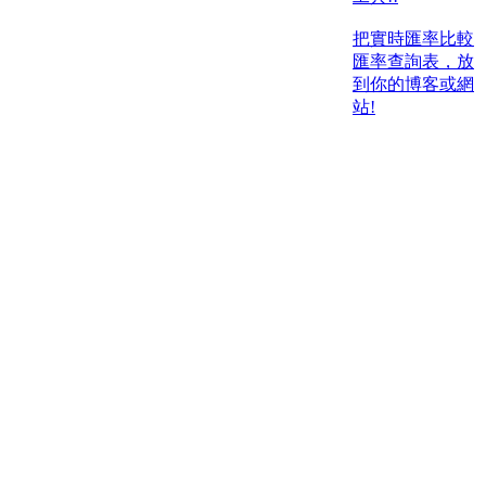
把實時匯率比較
匯率查詢表，放
到你的博客或網
站!