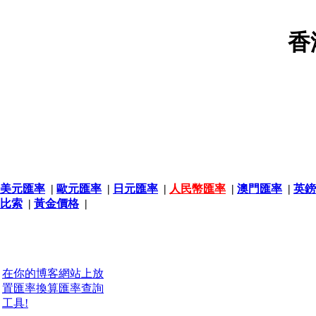
香
美元匯率
|
歐元匯率
|
日元匯率
|
人民幣匯率
|
澳門匯率
|
英鎊
比索
|
黃金價格
|
在你的博客網站上放
置匯率換算匯率查詢
工具!