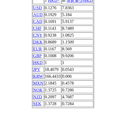
1
HKD=
in
等於多少HKD
USD
0.1276
7.8363
AUD
0.1929
5.184
CAD
0.1691
5.9137
CHF
0.1143
8.7489
CNY
0.9238
1.0825
DKK
0.8689
1.1509
EUR
0.1167
8.569
GBP
0.1008
9.9206
HKD
1
1
JPY
18.4079
0.0543
KRW
166.4433
0.006
MXN
2.1845
0.4578
NOK
1.3725
0.7286
NZD
0.2097
4.7687
SEK
1.3728
0.7284