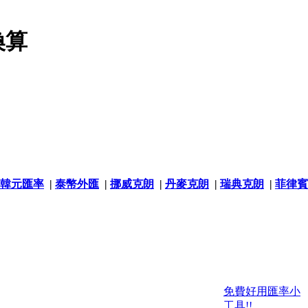
換算
韓元匯率
|
泰幣外匯
|
挪威克朗
|
丹麥克朗
|
瑞典克朗
|
菲律賓
免費好用匯率小
工具!!