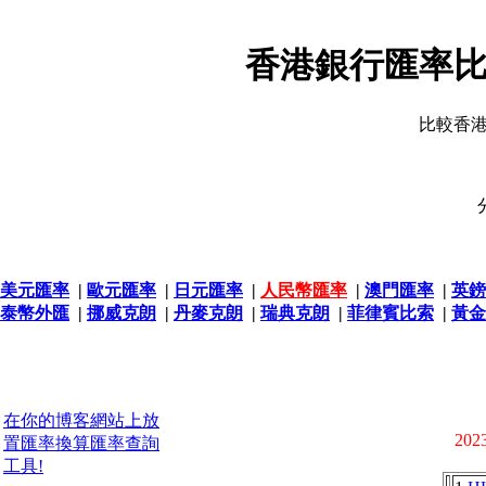
香港銀行匯率比
比較香
美元匯率
|
歐元匯率
|
日元匯率
|
人民幣匯率
|
澳門匯率
|
英鎊
泰幣外匯
|
挪威克朗
|
丹麥克朗
|
瑞典克朗
|
菲律賓比索
|
黃金
在你的博客網站上放
2023
置匯率換算匯率查詢
工具!