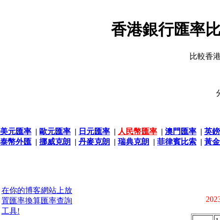
香港銀行匯率比
比較香
美元匯率
|
歐元匯率
|
日元匯率
|
人民幣匯率
|
澳門匯率
|
英鎊
泰幣外匯
|
挪威克朗
|
丹麥克朗
|
瑞典克朗
|
菲律賓比索
|
黃金
在你的博客網站上放
2023
置匯率換算匯率查詢
工具!