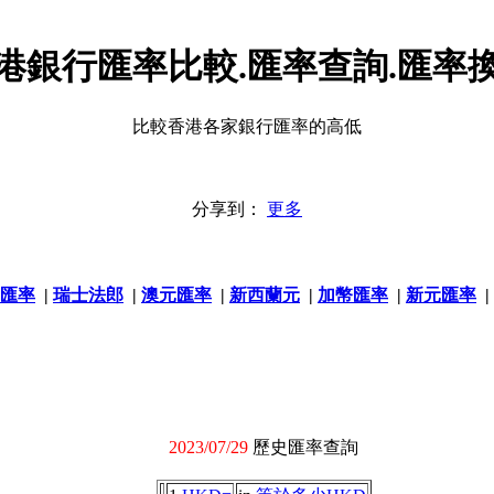
港銀行匯率比較.匯率查詢.匯率
比較香港各家銀行匯率的高低
分享到：
更多
匯率
|
瑞士法郎
|
澳元匯率
|
新西蘭元
|
加幣匯率
|
新元匯率
|
2023/07/29
歷史匯率查詢