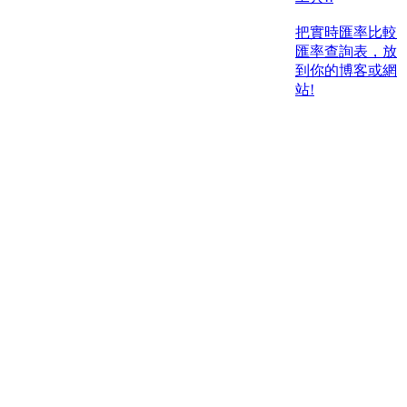
把實時匯率比較
匯率查詢表，放
到你的博客或網
站!