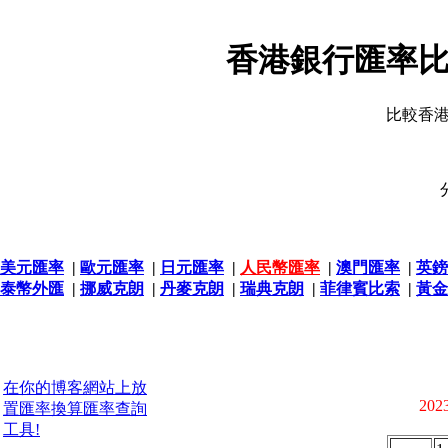
香港銀行匯率比
比較香
美元匯率
|
歐元匯率
|
日元匯率
|
人民幣匯率
|
澳門匯率
|
英鎊
泰幣外匯
|
挪威克朗
|
丹麥克朗
|
瑞典克朗
|
菲律賓比索
|
黃金
在你的博客網站上放
2023
置匯率換算匯率查詢
工具!