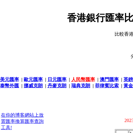
香港銀行匯率比
比較香
美元匯率
|
歐元匯率
|
日元匯率
|
人民幣匯率
|
澳門匯率
|
英鎊
泰幣外匯
|
挪威克朗
|
丹麥克朗
|
瑞典克朗
|
菲律賓比索
|
黃金
在你的博客網站上放
2023
置匯率換算匯率查詢
工具!