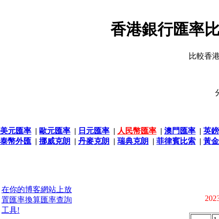
香港銀行匯率比
比較香
美元匯率
|
歐元匯率
|
日元匯率
|
人民幣匯率
|
澳門匯率
|
英鎊
泰幣外匯
|
挪威克朗
|
丹麥克朗
|
瑞典克朗
|
菲律賓比索
|
黃金
在你的博客網站上放
2023
置匯率換算匯率查詢
工具!