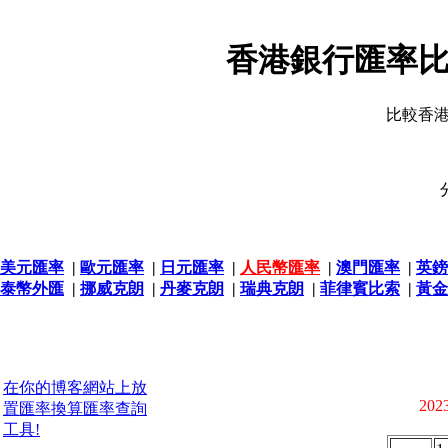
香港銀行匯率比
比較香
美元匯率
|
歐元匯率
|
日元匯率
|
人民幣匯率
|
澳門匯率
|
英鎊
泰幣外匯
|
挪威克朗
|
丹麥克朗
|
瑞典克朗
|
菲律賓比索
|
黃金
在你的博客網站上放
2023
置匯率換算匯率查詢
工具!