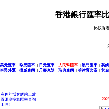
香港銀行匯率比
比較香
美元匯率
|
歐元匯率
|
日元匯率
|
人民幣匯率
|
澳門匯率
|
英鎊
泰幣外匯
|
挪威克朗
|
丹麥克朗
|
瑞典克朗
|
菲律賓比索
|
黃金
在你的博客網站上放
2023
置匯率換算匯率查詢
工具!