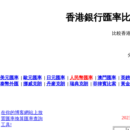
香港銀行匯率比
比較香
美元匯率
|
歐元匯率
|
日元匯率
|
人民幣匯率
|
澳門匯率
|
英鎊
泰幣外匯
|
挪威克朗
|
丹麥克朗
|
瑞典克朗
|
菲律賓比索
|
黃金
在你的博客網站上放
2023
置匯率換算匯率查詢
工具!