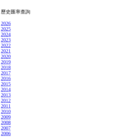
歷史匯率查詢
2026
2025
2024
2023
2022
2021
2020
2019
2018
2017
2016
2015
2014
2013
2012
2011
2010
2009
2008
2007
2006