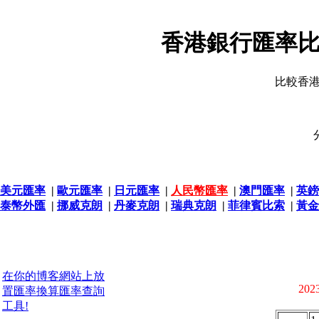
香港銀行匯率比
比較香
美元匯率
|
歐元匯率
|
日元匯率
|
人民幣匯率
|
澳門匯率
|
英鎊
泰幣外匯
|
挪威克朗
|
丹麥克朗
|
瑞典克朗
|
菲律賓比索
|
黃金
在你的博客網站上放
2023
置匯率換算匯率查詢
工具!