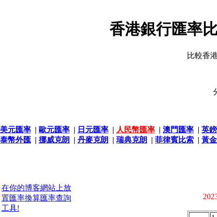
香港銀行匯率比
比較香
美元匯率
|
歐元匯率
|
日元匯率
|
人民幣匯率
|
澳門匯率
|
英鎊
泰幣外匯
|
挪威克朗
|
丹麥克朗
|
瑞典克朗
|
菲律賓比索
|
黃金
在你的博客網站上放
2023
置匯率換算匯率查詢
工具!