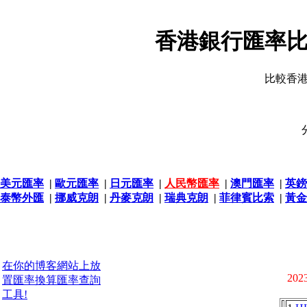
香港銀行匯率比
比較香
美元匯率
|
歐元匯率
|
日元匯率
|
人民幣匯率
|
澳門匯率
|
英鎊
泰幣外匯
|
挪威克朗
|
丹麥克朗
|
瑞典克朗
|
菲律賓比索
|
黃金
在你的博客網站上放
2023
置匯率換算匯率查詢
工具!