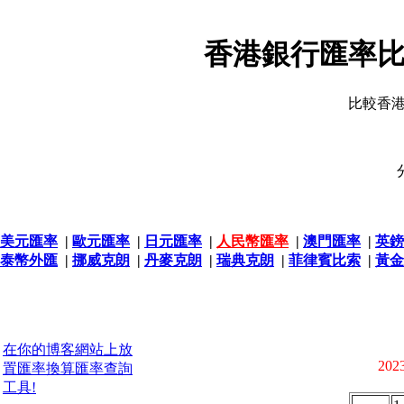
香港銀行匯率比
比較香
美元匯率
|
歐元匯率
|
日元匯率
|
人民幣匯率
|
澳門匯率
|
英鎊
泰幣外匯
|
挪威克朗
|
丹麥克朗
|
瑞典克朗
|
菲律賓比索
|
黃金
在你的博客網站上放
2023
置匯率換算匯率查詢
工具!