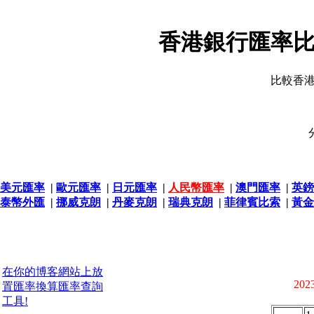
香港銀行匯率比
比較香
美元匯率
|
歐元匯率
|
日元匯率
|
人民幣匯率
|
澳門匯率
|
英鎊
泰幣外匯
|
挪威克朗
|
丹麥克朗
|
瑞典克朗
|
菲律賓比索
|
黃金
在你的博客網站上放
2023
置匯率換算匯率查詢
工具!