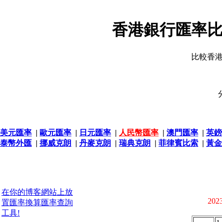
香港銀行匯率比
比較香
美元匯率
|
歐元匯率
|
日元匯率
|
人民幣匯率
|
澳門匯率
|
英鎊
泰幣外匯
|
挪威克朗
|
丹麥克朗
|
瑞典克朗
|
菲律賓比索
|
黃金
在你的博客網站上放
2023
置匯率換算匯率查詢
工具!