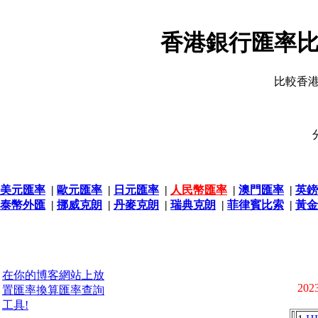
香港銀行匯率比
比較香
美元匯率
|
歐元匯率
|
日元匯率
|
人民幣匯率
|
澳門匯率
|
英鎊
泰幣外匯
|
挪威克朗
|
丹麥克朗
|
瑞典克朗
|
菲律賓比索
|
黃金
在你的博客網站上放
2023
置匯率換算匯率查詢
工具!