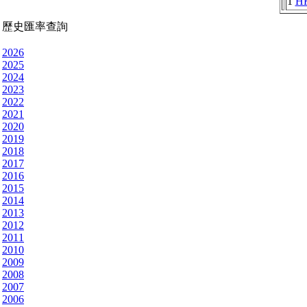
1
H
歷史匯率查詢
2026
2025
2024
2023
2022
2021
2020
2019
2018
2017
2016
2015
2014
2013
2012
2011
2010
2009
2008
2007
2006