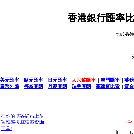
香港銀行匯率比
比較香
美元匯率
|
歐元匯率
|
日元匯率
|
人民幣匯率
|
澳門匯率
|
英鎊
泰幣外匯
|
挪威克朗
|
丹麥克朗
|
瑞典克朗
|
菲律賓比索
|
黃金
在你的博客網站上放
2023
置匯率換算匯率查詢
工具!