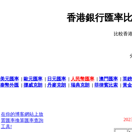
香港銀行匯率比
比較香
美元匯率
|
歐元匯率
|
日元匯率
|
人民幣匯率
|
澳門匯率
|
英鎊
泰幣外匯
|
挪威克朗
|
丹麥克朗
|
瑞典克朗
|
菲律賓比索
|
黃金
在你的博客網站上放
2023
置匯率換算匯率查詢
工具!