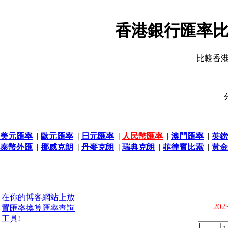
香港銀行匯率比
比較香
美元匯率
|
歐元匯率
|
日元匯率
|
人民幣匯率
|
澳門匯率
|
英鎊
泰幣外匯
|
挪威克朗
|
丹麥克朗
|
瑞典克朗
|
菲律賓比索
|
黃金
在你的博客網站上放
2023
置匯率換算匯率查詢
工具!