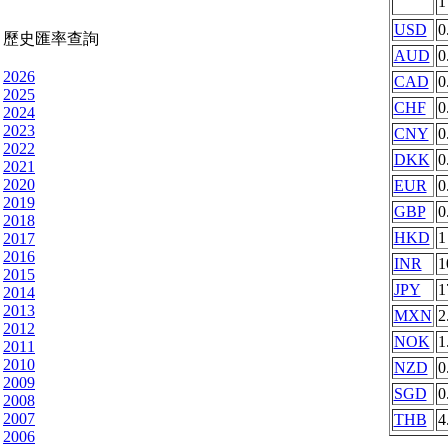
USD
0
歷史匯率查詢
AUD
0
2026
CAD
0
2025
CHF
0
2024
2023
CNY
0
2022
DKK
0
2021
2020
EUR
0
2019
GBP
0
2018
HKD
1
2017
2016
INR
1
2015
JPY
1
2014
2013
MXN
2
2012
NOK
1
2011
2010
NZD
0
2009
SGD
0
2008
2007
THB
4
2006