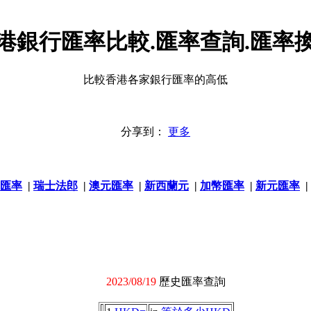
港銀行匯率比較.匯率查詢.匯率
比較香港各家銀行匯率的高低
分享到：
更多
匯率
|
瑞士法郎
|
澳元匯率
|
新西蘭元
|
加幣匯率
|
新元匯率
|
2023/08/19
歷史匯率查詢