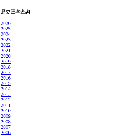
歷史匯率查詢
2026
2025
2024
2023
2022
2021
2020
2019
2018
2017
2016
2015
2014
2013
2012
2011
2010
2009
2008
2007
2006