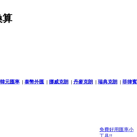
換算
韓元匯率
|
泰幣外匯
|
挪威克朗
|
丹麥克朗
|
瑞典克朗
|
菲律賓
免費好用匯率小
工具!!