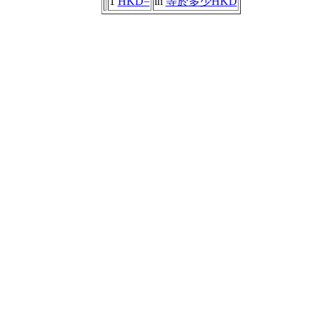
1
HKD=
in
等於多少HKD