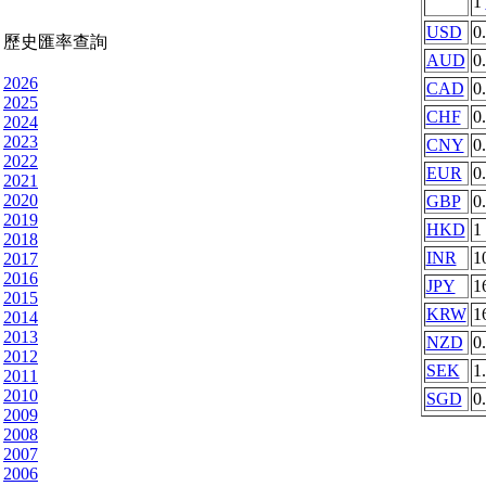
1
USD
0
歷史匯率查詢
AUD
0
2026
CAD
0
2025
CHF
0
2024
2023
CNY
0
2022
EUR
0
2021
2020
GBP
0
2019
HKD
1
2018
INR
1
2017
2016
JPY
1
2015
KRW
1
2014
2013
NZD
0
2012
SEK
1
2011
2010
SGD
0
2009
2008
2007
2006