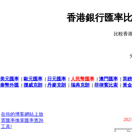
香港銀行匯率比
比較香
美元匯率
|
歐元匯率
|
日元匯率
|
人民幣匯率
|
澳門匯率
|
英鎊
泰幣外匯
|
挪威克朗
|
丹麥克朗
|
瑞典克朗
|
菲律賓比索
|
黃金
在你的博客網站上放
2023
置匯率換算匯率查詢
工具!