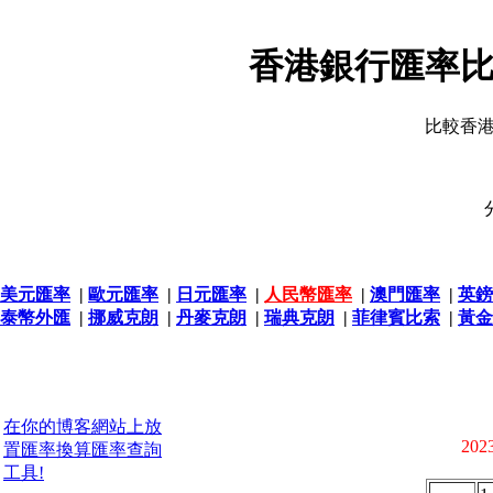
香港銀行匯率比
比較香
美元匯率
|
歐元匯率
|
日元匯率
|
人民幣匯率
|
澳門匯率
|
英鎊
泰幣外匯
|
挪威克朗
|
丹麥克朗
|
瑞典克朗
|
菲律賓比索
|
黃金
在你的博客網站上放
2023
置匯率換算匯率查詢
工具!