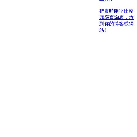
把實時匯率比較
匯率查詢表，放
到你的博客或網
站!