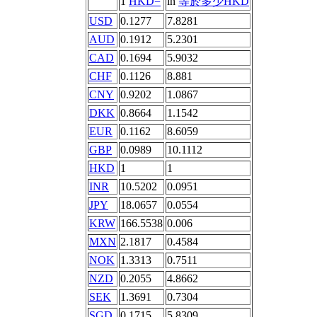
1
HKD=
in
等於多少HKD
USD
0.1277
7.8281
AUD
0.1912
5.2301
CAD
0.1694
5.9032
CHF
0.1126
8.881
CNY
0.9202
1.0867
DKK
0.8664
1.1542
EUR
0.1162
8.6059
GBP
0.0989
10.1112
HKD
1
1
INR
10.5202
0.0951
JPY
18.0657
0.0554
KRW
166.5538
0.006
MXN
2.1817
0.4584
NOK
1.3313
0.7511
NZD
0.2055
4.8662
SEK
1.3691
0.7304
SGD
0.1715
5.8309