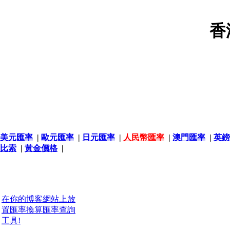
香
美元匯率
|
歐元匯率
|
日元匯率
|
人民幣匯率
|
澳門匯率
|
英鎊
比索
|
黃金價格
|
在你的博客網站上放
置匯率換算匯率查詢
工具!