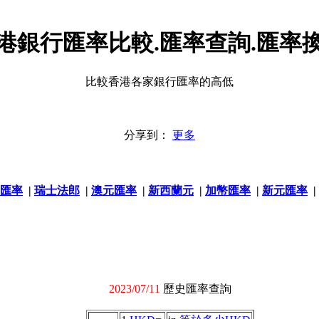
港銀行匯率比較.匯率查詢.匯率
比較香港各家銀行匯率的高低
分享到：
更多
匯率
|
瑞士法郎
|
澳元匯率
|
新西蘭元
|
加幣匯率
|
新元匯率
|
2023/07/11
歷史匯率查詢