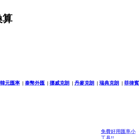
換算
韓元匯率
|
泰幣外匯
|
挪威克朗
|
丹麥克朗
|
瑞典克朗
|
菲律賓
免費好用匯率小
工具!!