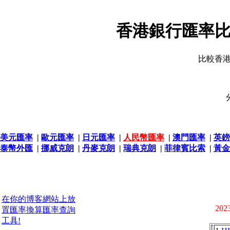
香港銀行匯率比
比較香
美元匯率
|
歐元匯率
|
日元匯率
|
人民幣匯率
|
澳門匯率
|
英鎊
泰幣外匯
|
挪威克朗
|
丹麥克朗
|
瑞典克朗
|
菲律賓比索
|
黃金
在你的博客網站上放
2023
置匯率換算匯率查詢
工具!