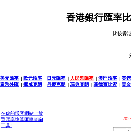
香港銀行匯率比
比較香
美元匯率
|
歐元匯率
|
日元匯率
|
人民幣匯率
|
澳門匯率
|
英鎊
泰幣外匯
|
挪威克朗
|
丹麥克朗
|
瑞典克朗
|
菲律賓比索
|
黃金
在你的博客網站上放
2023
置匯率換算匯率查詢
工具!