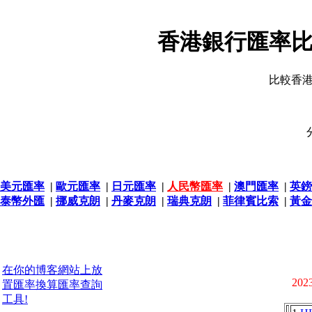
香港銀行匯率比
比較香
美元匯率
|
歐元匯率
|
日元匯率
|
人民幣匯率
|
澳門匯率
|
英鎊
泰幣外匯
|
挪威克朗
|
丹麥克朗
|
瑞典克朗
|
菲律賓比索
|
黃金
在你的博客網站上放
2023
置匯率換算匯率查詢
工具!