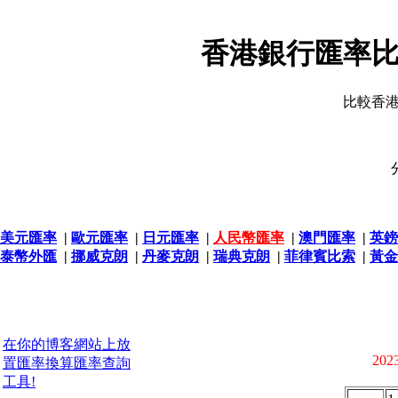
香港銀行匯率比
比較香
美元匯率
|
歐元匯率
|
日元匯率
|
人民幣匯率
|
澳門匯率
|
英鎊
泰幣外匯
|
挪威克朗
|
丹麥克朗
|
瑞典克朗
|
菲律賓比索
|
黃金
在你的博客網站上放
2023
置匯率換算匯率查詢
工具!