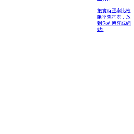
把實時匯率比較
匯率查詢表，放
到你的博客或網
站!