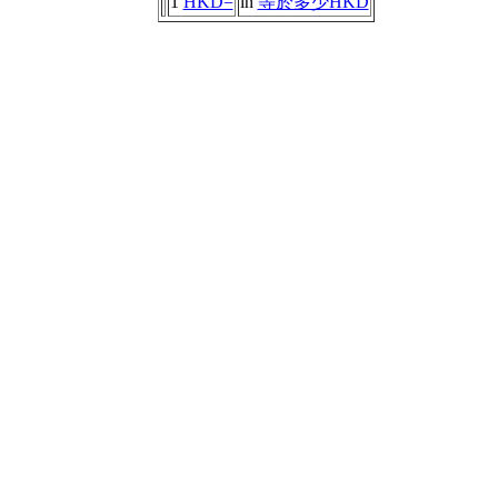
1
HKD=
in
等於多少HKD