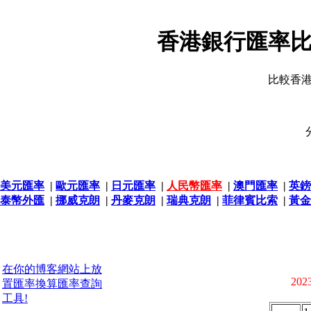
香港銀行匯率比
比較香
美元匯率
|
歐元匯率
|
日元匯率
|
人民幣匯率
|
澳門匯率
|
英鎊
泰幣外匯
|
挪威克朗
|
丹麥克朗
|
瑞典克朗
|
菲律賓比索
|
黃金
在你的博客網站上放
2023
置匯率換算匯率查詢
工具!