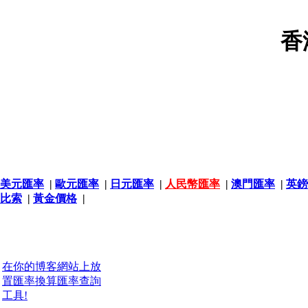
香
美元匯率
|
歐元匯率
|
日元匯率
|
人民幣匯率
|
澳門匯率
|
英鎊
比索
|
黃金價格
|
在你的博客網站上放
置匯率換算匯率查詢
工具!