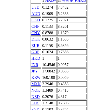
1
HKD=
in
等於多少HKD
USD
0.1274
7.8482
AUD
0.1909
5.2383
CAD
0.1725
5.7971
CHF
0.1133
8.8261
CNY
0.8788
1.1379
DKK
0.8632
1.1585
EUR
0.1158
8.6356
GBP
0.1024
9.7656
HKD
1
1
INR
10.4546
0.0957
JPY
17.0842
0.0585
KRW
169.198
0.0059
MXN
2.2946
0.4358
NOK
1.3489
0.7413
NZD
0.2076
4.817
SEK
1.3148
0.7606
SGD
0.1702
5.8754