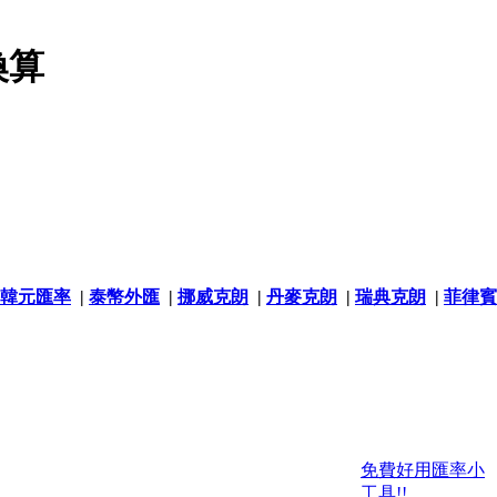
換算
韓元匯率
|
泰幣外匯
|
挪威克朗
|
丹麥克朗
|
瑞典克朗
|
菲律賓
免費好用匯率小
工具!!