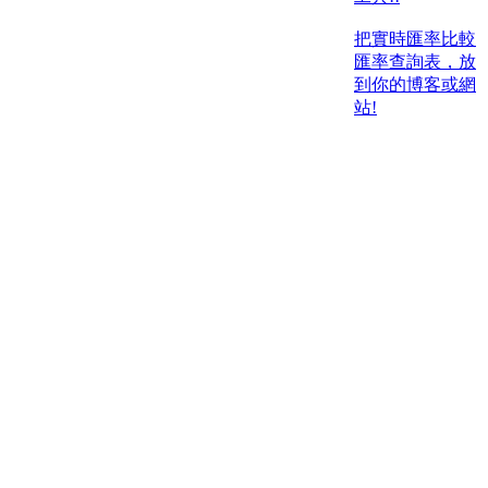
把實時匯率比較
匯率查詢表，放
到你的博客或網
站!