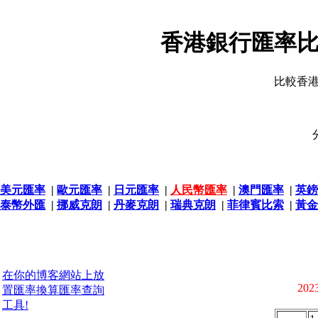
香港銀行匯率比
比較香
美元匯率
|
歐元匯率
|
日元匯率
|
人民幣匯率
|
澳門匯率
|
英鎊
泰幣外匯
|
挪威克朗
|
丹麥克朗
|
瑞典克朗
|
菲律賓比索
|
黃金
在你的博客網站上放
2023
置匯率換算匯率查詢
工具!